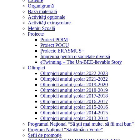
Catedre
Organigramă
Baza materială
Activităţi opţionale
Activităţi extraşcolare
Meniu Şcoală
Proiecte
Proiect POIM
Proiect POCU
Proiecte ERASMUS+
Împreună pentru o societate diversă
eTwinning – The Un-BEE-lievable Story
Olimpici
Olimpicii anului şcolar 2022-2023
Olimpicii anului şcolar 2021-2022
Olimpicii anului şcolar 2019-2020
Olimpicii anului şcolar 2018-2019
Olimpicii anului şcolar 2017-2018
Olimpicii anului şcolar 2016-2017
Olimpicii anului şcolar 2015-2016
Olimpicii anului şcolar 2014-2015
Olimpicii anului şcolar 2013-2014
Programul Naţional “Să ştii mai multe, să fii mai bun”
Program Naţional “Săptămâna Verde”
Şefii de promoţie