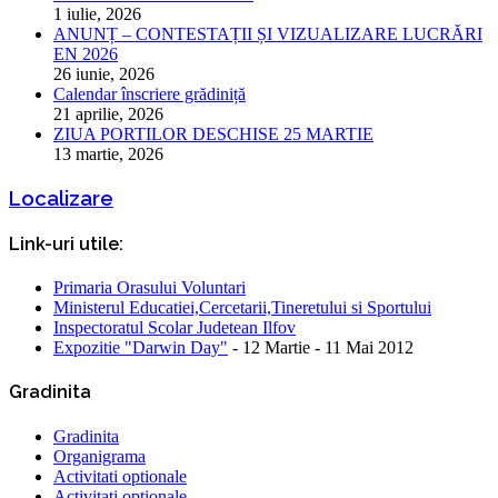
1 iulie, 2026
ANUNȚ – CONTESTAȚII ȘI VIZUALIZARE LUCRĂRI
EN 2026
26 iunie, 2026
Calendar înscriere grădiniță
21 aprilie, 2026
ZIUA PORTILOR DESCHISE 25 MARTIE
13 martie, 2026
Localizare
Link-uri utile:
Primaria Orasului Voluntari
Ministerul Educatiei,Cercetarii,Tineretului si Sportului
Inspectoratul Scolar Judetean Ilfov
Expozitie "Darwin Day"
- 12 Martie - 11 Mai 2012
Gradinita
Gradinita
Organigrama
Activitati optionale
Activitati opţionale