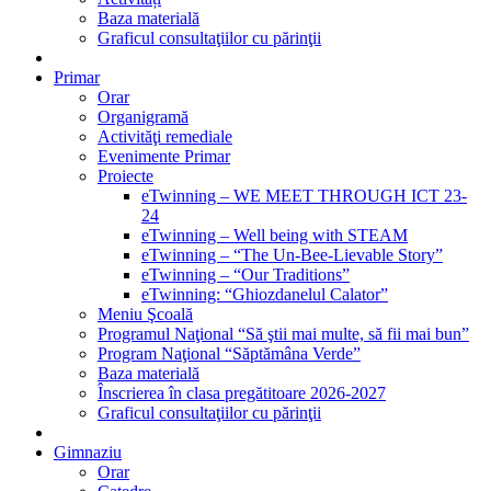
Baza materială
Graficul consultaţiilor cu părinţii
Primar
Orar
Organigramă
Activităţi remediale
Evenimente Primar
Proiecte
eTwinning – WE MEET THROUGH ICT 23-
24
eTwinning – Well being with STEAM
eTwinning – “The Un-Bee-Lievable Story”
eTwinning – “Our Traditions”
eTwinning: “Ghiozdanelul Calator”
Meniu Şcoală
Programul Naţional “Să ştii mai multe, să fii mai bun”
Program Naţional “Săptămâna Verde”
Baza materială
Înscrierea în clasa pregătitoare 2026-2027
Graficul consultaţiilor cu părinţii
Gimnaziu
Orar