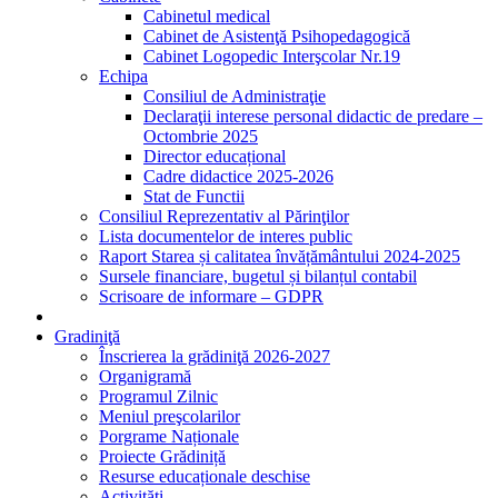
Cabinetul medical
Cabinet de Asistenţă Psihopedagogică
Cabinet Logopedic Interşcolar Nr.19
Echipa
Consiliul de Administraţie
Declaraţii interese personal didactic de predare –
Octombrie 2025
Director educațional
Cadre didactice 2025-2026
Stat de Functii
Consiliul Reprezentativ al Părinţilor
Lista documentelor de interes public
Raport Starea și calitatea învățământului 2024-2025
Sursele financiare, bugetul și bilanțul contabil
Scrisoare de informare – GDPR
Gradiniţă
Înscrierea la grădiniţă 2026-2027
Organigramă
Programul Zilnic
Meniul preşcolarilor
Porgrame Naționale
Proiecte Grădiniță
Resurse educaționale deschise
Activități