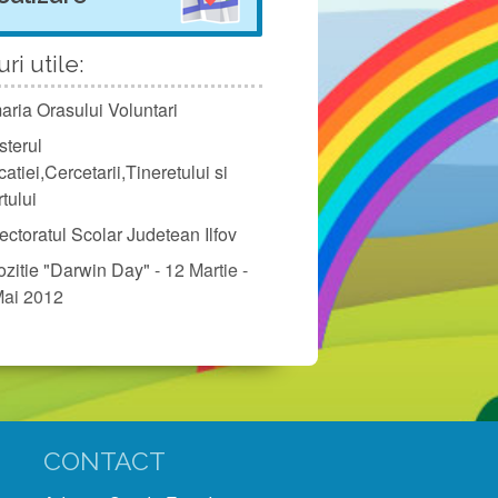
ri utile:
aria Orasului Voluntari
sterul
atiei,Cercetarii,Tineretului si
tului
ectoratul Scolar Judetean Ilfov
zitie "Darwin Day"
- 12 Martie -
Mai 2012
CONTACT