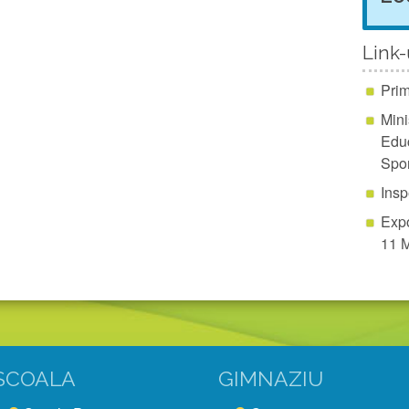
Link-u
Prim
Mini
Educ
Spor
Insp
Expo
11 
SCOALA
GIMNAZIU