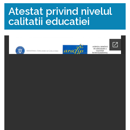
Despre noi
Atestat privind nivelul
calitatii educatiei
Gradiniţă
Primar
Gimnaziu
Părinţi
Contact